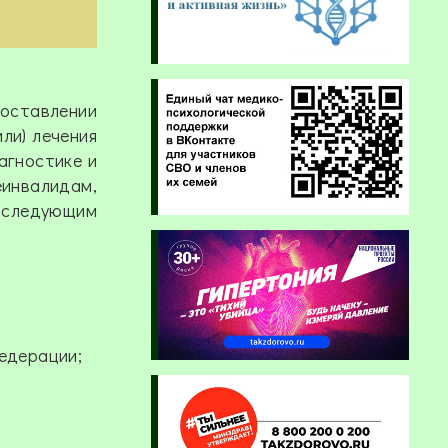
доставлении
ли) лечения
агностике и
еинвалидам,
 следующим
едерации;