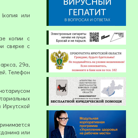
(копия или
ае копии с
ри сверке с
аркса, 29а,
ней. Телефон
 нотариусом
тариальных
я Иркутской
ринимается
жданина или