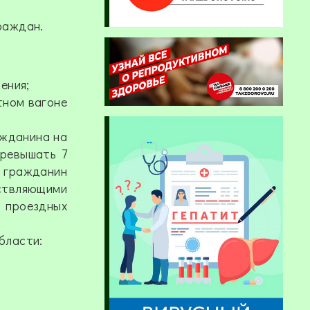
раждан.
ения;
тном вагоне
ажданина на
превышать 7
 гражданин
ствляющими
 проездных
бласти: